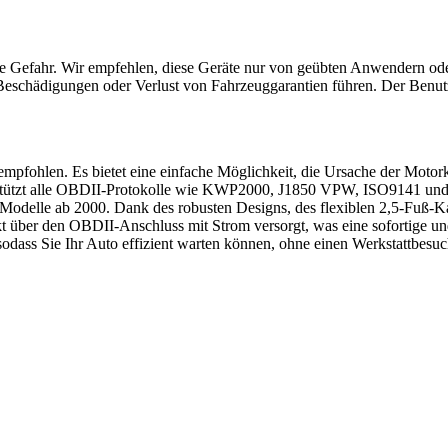
e Gefahr. Wir empfehlen, diese Geräte nur von geübten Anwendern od
hädigungen oder Verlust von Fahrzeuggarantien führen. Der Benutzer 
ohlen. Es bietet eine einfache Möglichkeit, die Ursache der Motorkon
stützt alle OBDII-Protokolle wie KWP2000, J1850 VPW, ISO9141 und 
Modelle ab 2000. Dank des robusten Designs, des flexiblen 2,5-Fuß-Ka
ekt über den OBDII-Anschluss mit Strom versorgt, was eine sofortige u
sodass Sie Ihr Auto effizient warten können, ohne einen Werkstattbesuc